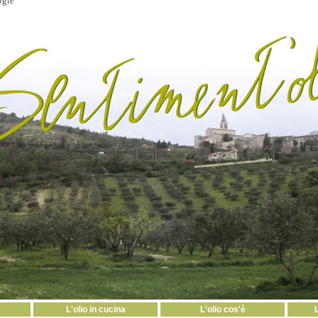
ogie
L'olio in cucina
L'olio cos'è