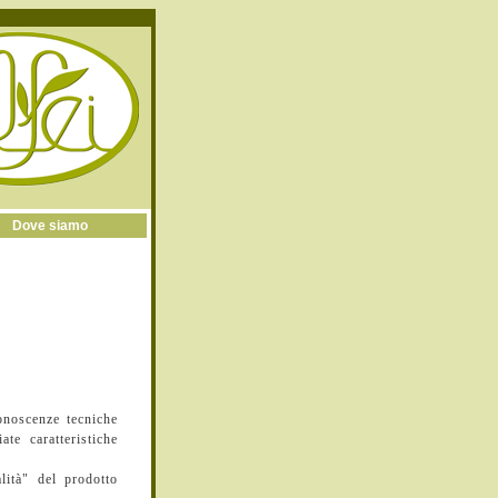
Dove siamo
conoscenze tecniche
te caratteristiche
lità" del prodotto