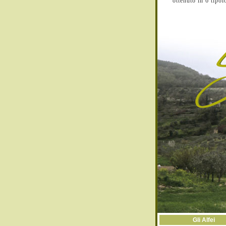
ottenuto in 6 tipol
Gli Alfei